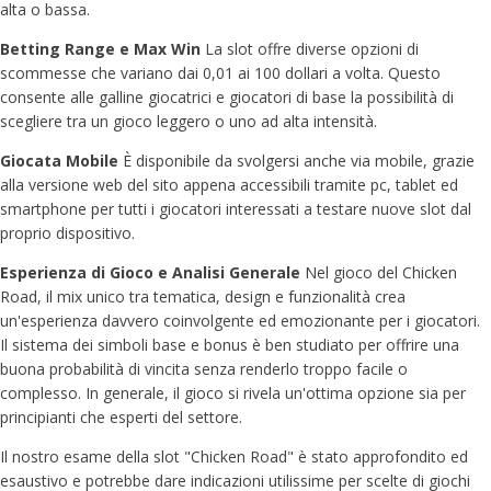
alta o bassa.
Betting Range e Max Win
La slot offre diverse opzioni di
scommesse che variano dai 0,01 ai 100 dollari a volta. Questo
consente alle galline giocatrici e giocatori di base la possibilità di
scegliere tra un gioco leggero o uno ad alta intensità.
Giocata Mobile
È disponibile da svolgersi anche via mobile, grazie
alla versione web del sito appena accessibili tramite pc, tablet ed
smartphone per tutti i giocatori interessati a testare nuove slot dal
proprio dispositivo.
Esperienza di Gioco e Analisi Generale
Nel gioco del Chicken
Road, il mix unico tra tematica, design e funzionalità crea
un'esperienza davvero coinvolgente ed emozionante per i giocatori.
Il sistema dei simboli base e bonus è ben studiato per offrire una
buona probabilità di vincita senza renderlo troppo facile o
complesso. In generale, il gioco si rivela un'ottima opzione sia per
principianti che esperti del settore.
Il nostro esame della slot "Chicken Road" è stato approfondito ed
esaustivo e potrebbe dare indicazioni utilissime per scelte di giochi