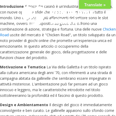
Translate »
Introduzione
Il gioco dei casinò è un'industria in continua crescita,
con nuove opzioni e sfide che emozionano i giocatori di tutto il
mondo. Uno degli aspetti più affascinanti del settore sono le slot
machine, ovvero quei dispositivi da gioco che offrono una
combinazione di azione, strategia e fortuna. Una delle nuove
Chicken
Road
uscite del mercato è "Chicken Road", un titolo sviluppato da un
noto provider di giochi online che promette un'esperienza unica ed
emozionante. In questo articolo ci occuperemo della
caratterizzazione generale dei gioco, della progettazione e delle
funzioni chiave del prodotto.
Motivazione e Tematica
La Via della Galletta è un titolo ispirato
alla cultura americana degli anni '70, con riferimenti a una strada di
campagna abitata da gallinelle che sembrano essere impegnate in
attività misteriose. L'ambientazione può far pensare ad un gioco
innocuo e leggero, ma le caratteristiche introdotte nel titolo
sottolineeranno la profondità ed il fascino di questo prodotto.
Design e Ambientamento
Il design del gioco è immediatamente
coinvolgente e ben curato. Le gallinelle appaiono sullo sfondo come