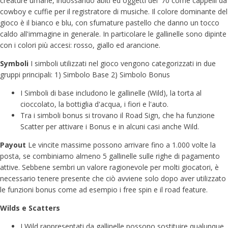
creature umane, indossando abiti ed oggetti dei '70 come cappelli da
cowboy e cuffie per il registratore di musiche. Il colore dominante del
gioco è il bianco e blu, con sfumature pastello che danno un tocco
caldo all'immagine in generale. In particolare le gallinelle sono dipinte
con i colori più accesi: rosso, giallo ed arancione.
Symboli
I simboli utilizzati nel gioco vengono categorizzati in due
gruppi principali: 1) Simbolo Base 2) Simbolo Bonus
I Simboli di base includono le gallinelle (Wild), la torta al
cioccolato, la bottiglia d'acqua, i fiori e l'auto.
Tra i simboli bonus si trovano il Road Sign, che ha funzione
Scatter per attivare i Bonus e in alcuni casi anche Wild.
Payout
Le vincite massime possono arrivare fino a 1.000 volte la
posta, se combiniamo almeno 5 gallinelle sulle righe di pagamento
attive. Sebbene sembri un valore ragionevole per molti giocatori, è
necessario tenere presente che ciò avviene solo dopo aver utilizzato
le funzioni bonus come ad esempio i free spin e il road feature.
Wilds e Scatters
I Wild rappresentati da gallinelle possono sostituire qualunque