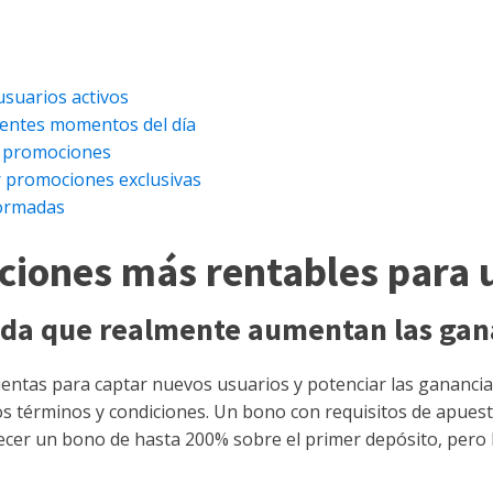
Historia Ja
usuarios activos
rentes momentos del día
ar promociones
r promociones exclusivas
formadas
ociones más rentables para 
ida que realmente aumentan las gan
entas para captar nuevos usuarios y potenciar las ganancias
os términos y condiciones. Un bono con requisitos de apuest
cer un bono de hasta 200% sobre el primer depósito, pero las