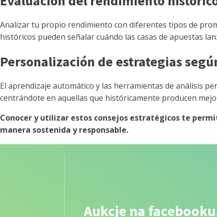
Evaluación del rendimiento históric
Analizar tu propio rendimiento con diferentes tipos de pro
históricos pueden señalar cuándo las casas de apuestas lan
Personalización de estrategias segú
El aprendizaje automático y las herramientas de análisis pe
centrándote en aquellas que históricamente producen mejor
Conocer y utilizar estos consejos estratégicos te perm
manera sostenida y responsable.
Aukcje na facebooku