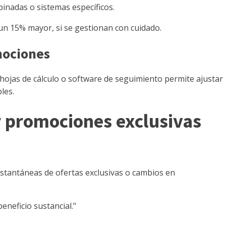
inadas o sistemas específicos.
n 15% mayor, si se gestionan con cuidado.
mociones
r hojas de cálculo o software de seguimiento permite ajustar
les.
r promociones exclusivas
nstantáneas de ofertas exclusivas o cambios en
neficio sustancial."