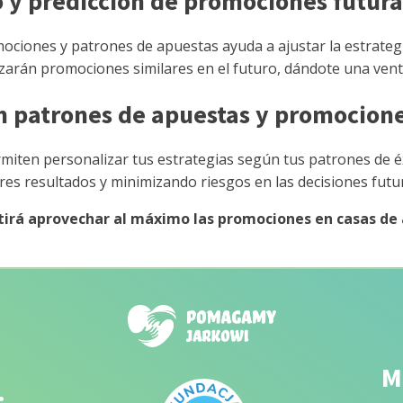
o y predicción de promociones futura
mociones y patrones de apuestas ayuda a ajustar la estrate
zarán promociones similares en el futuro, dándote una vent
n patrones de apuestas y promocione
rmiten personalizar tus estrategias según tus patrones de é
es resultados y minimizando riesgos en las decisiones futu
itirá aprovechar al máximo las promociones en casas de
M
.