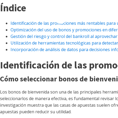
Índice
Identificación de las promociones más rentables para 
Optimización del uso de bonos y promociones en dife
Gestión del riesgo y control del bankroll al aprovech
Utilización de herramientas tecnológicas para detecta
Incorporación de análisis de datos para decisiones in
Identificación de las prom
Cómo seleccionar bonos de bienven
Los bonos de bienvenida son una de las principales herrami
seleccionarlos de manera efectiva, es fundamental revisar l
investigación muestra que las casas de apuestas suelen ofre
apuestas pueden reducir su utilidad.