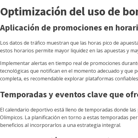
Optimización del uso de bo
Aplicación de promociones en horari
Los datos de tráfico muestran que las horas pico de apuesta
estos horarios permite mayor liquidez en las apuestas y ma
Implementar alertas en tiempo real de promociones durante 
tecnológicas que notifican en el momento adecuado y que p
completa, es recomendable explorar plataformas confiabl
Temporadas y eventos clave que ofr
El calendario deportivo está lleno de temporadas donde las
Olímpicos. La planificación en torno a estas temporadas 
beneficios al incorporarlos a una estrategia integral.