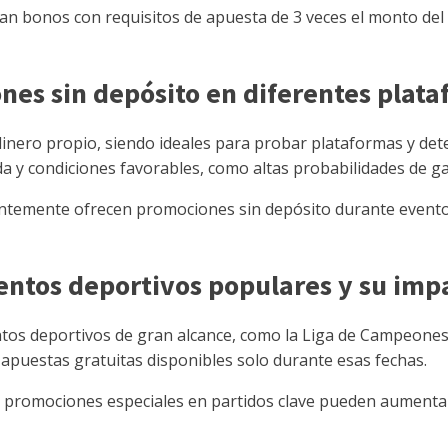
an bonos con requisitos de apuesta de 3 veces el monto del 
ones sin depósito en diferentes plat
nero propio, siendo ideales para probar plataformas y dete
a y condiciones favorables, como altas probabilidades de g
entemente ofrecen promociones sin depósito durante evento
ventos deportivos populares y su imp
os deportivos de gran alcance, como la Liga de Campeones o
apuestas gratuitas disponibles solo durante esas fechas.
 promociones especiales en partidos clave pueden aumentar 