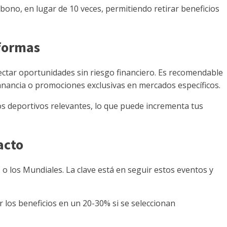
bono, en lugar de 10 veces, permitiendo retirar beneficios
aformas
ctar oportunidades sin riesgo financiero. Es recomendable
anancia o promociones exclusivas en mercados específicos.
s deportivos relevantes, lo que puede incrementa tus
acto
 los Mundiales. La clave está en seguir estos eventos y
los beneficios en un 20-30% si se seleccionan