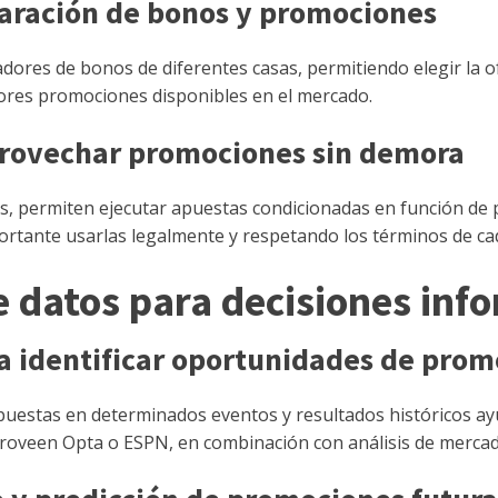
aración de bonos y promociones
es de bonos de diferentes casas, permitiendo elegir la of
jores promociones disponibles en el mercado.
provechar promociones sin demora
s, permiten ejecutar apuestas condicionadas en función de
tante usarlas legalmente y respetando los términos de ca
de datos para decisiones in
ra identificar oportunidades de pro
apuestas en determinados eventos y resultados históricos a
e proveen Opta o ESPN, en combinación con análisis de merc