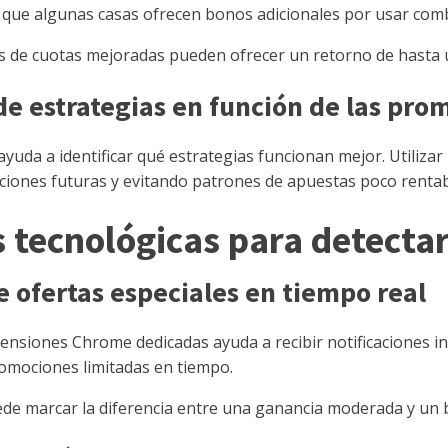
s que algunas casas ofrecen bonos adicionales por usar comb
 de cuotas mejoradas pueden ofrecer un retorno de hasta u
de estrategias en función de las pro
ayuda a identificar qué estrategias funcionan mejor. Utiliza
ciones futuras y evitando patrones de apuestas poco rentab
s tecnológicas para detecta
e ofertas especiales en tiempo real
tensiones Chrome dedicadas ayuda a recibir notificaciones i
romociones limitadas en tiempo.
e marcar la diferencia entre una ganancia moderada y un be