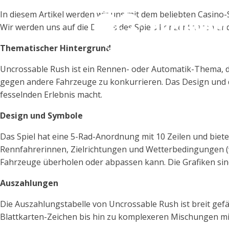
In diesem Artikel werden wir uns mit dem beliebten Casino
Wir werden uns auf die Details des Spiels konzentrieren un
Thematischer Hintergrund
Uncrossable Rush ist ein Rennen- oder Automatik-Thema, das
gegen andere Fahrzeuge zu konkurrieren. Das Design und d
fesselnden Erlebnis macht.
Design und Symbole
Das Spiel hat eine 5-Rad-Anordnung mit 10 Zeilen und bietet
Rennfahrerinnen, Zielrichtungen und Wetterbedingungen (wi
Fahrzeuge überholen oder abpassen kann. Die Grafiken sin
Auszahlungen
Die Auszahlungstabelle von Uncrossable Rush ist breit gef
Blattkarten-Zeichen bis hin zu komplexeren Mischungen mit