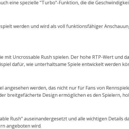
h eine spezielle "Turbo"-Funktion, die die Geschwindigkeit
pielt werden und wird als voll funktionsfähiger Anschauung
sie mit Uncrossable Rush spielen. Der hohe RTP-Wert und da
ispiel dafür, wie unterhaltsame Spiele entwickelt werden kö
 angesehen werden, das nicht nur für Fans von Rennspielen 
r breitgefächerte Design ermöglichen es den Spielern, ho
sable Rush" auseinandergesetzt und alle wichtigen Details d
ern angeboten wird.