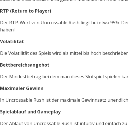
RTP (Return to Player)
Der RTP-Wert von Uncrossable Rush liegt bei etwa 95%. Der S
haben!
Volatilität
Die Volatilität des Spiels wird als mittel bis hoch beschrieb
Bettbereichsangebot
Der Mindestbetrag bei dem man dieses Slotspiel spielen kan
Maximaler Gewinn
In Uncrossable Rush ist der maximale Gewinnsatz unendlich.
Spielablauf und Gameplay
Der Ablauf von Uncrossable Rush ist intuitiv und einfach 