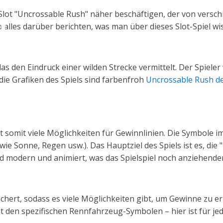
-Slot "Uncrossable Rush" näher beschäftigen, der von versc
d alles darüber berichten, was man über dieses Slot-Spiel w
Historia Ja
 den Eindruck einer wilden Strecke vermittelt. Der Spieler 
ie Grafiken des Spiels sind farbenfroh
Uncrossable Rush 
 somit viele Möglichkeiten für Gewinnlinien. Die Symbole im
e Sonne, Regen usw.). Das Hauptziel des Spiels ist es, die
d modern und animiert, was das Spielspiel noch anziehende
ächert, sodass es viele Möglichkeiten gibt, um Gewinne zu 
 den spezifischen Rennfahrzeug-Symbolen – hier ist für jed