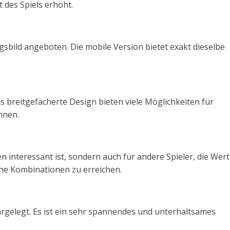
 des Spiels erhöht.
sbild angeboten. Die mobile Version bietet exakt dieselbe
s breitgefächerte Design bieten viele Möglichkeiten für
nnen.
interessant ist, sondern auch für andere Spieler, die Wert
he Kombinationen zu erreichen.
argelegt. Es ist ein sehr spannendes und unterhaltsames