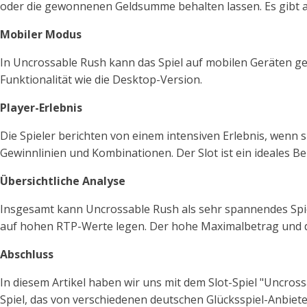
oder die gewonnenen Geldsumme behalten lassen. Es gibt auc
Mobiler Modus
In Uncrossable Rush kann das Spiel auf mobilen Geräten ges
Funktionalität wie die Desktop-Version.
Player-Erlebnis
Die Spieler berichten von einem intensiven Erlebnis, wenn 
Gewinnlinien und Kombinationen. Der Slot ist ein ideales Be
Übersichtliche Analyse
Insgesamt kann Uncrossable Rush als sehr spannendes Spiel
auf hohen RTP-Werte legen. Der hohe Maximalbetrag und de
Abschluss
In diesem Artikel haben wir uns mit dem Slot-Spiel "Uncros
Spiel, das von verschiedenen deutschen Glücksspiel-Anbiet