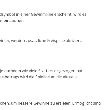
symbol in einer Gewinmlinie erscheint, wird es
ombinationen.
nen, werden zusätzliche Freispiele aktiviert.
 je nachdem wie viele Scatters er gezogen hat.
sbetrags wird die Spieline an die aktuelle
ichen, um bessere Gewinne zu erzielen. Ermöglicht sind