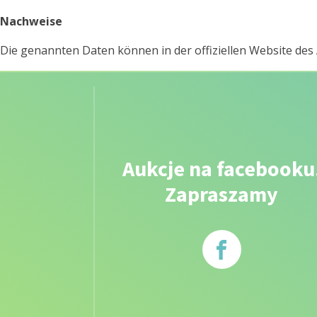
Nachweise
Die genannten Daten können in der offiziellen Website des 
Aukcje na facebooku
Zapraszamy