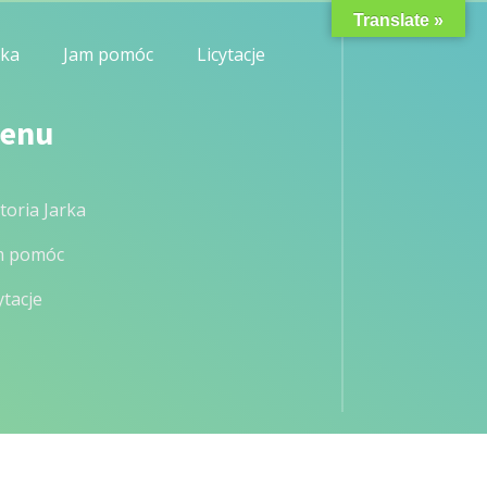
Translate »
rka
Jam pomóc
Licytacje
enu
toria Jarka
m pomóc
ytacje