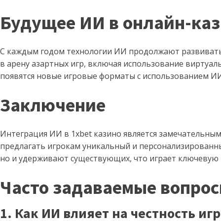
Будущее ИИ в онлайн-ка
С каждым годом технологии ИИ продолжают развиватьс
в арену азартных игр, включая использование виртуал
появятся новые игровые форматы с использованием И
Заключение
Интеграция ИИ в 1xbet казино является замечательны
предлагать игрокам уникальный и персонализированны
но и удерживают существующих, что играет ключевую р
Часто задаваемые вопрос
1. Как ИИ влияет на честность игр