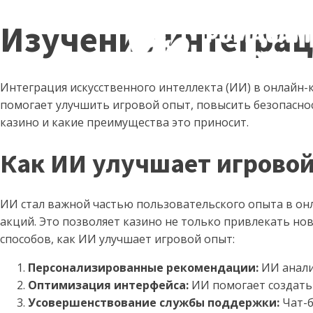
Изучение интеграц
Интеграция искусственного интеллекта (ИИ) в онлайн-
помогает улучшить игровой опыт, повысить безопасност
казино и какие преимущества это приносит.
Как ИИ улучшает игрово
ИИ стал важной частью пользовательского опыта в онл
акций. Это позволяет казино не только привлекать но
способов, как ИИ улучшает игровой опыт:
Персонализированные рекомендации:
ИИ анали
Оптимизация интерфейса:
ИИ помогает создать 
Усовершенствование службы поддержки:
Чат-б