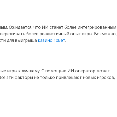
ным. Ожидается, что ИИ станет более интегрированным
 переживать более реалистичный опыт игры. Возможно,
ости для выигрыша
казино 1хБет
.
тные игры к лучшему. С помощью ИИ оператор может
Все эти факторы не только привлекают новых игроков,