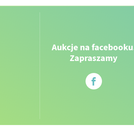
Aukcje na facebooku
Zapraszamy