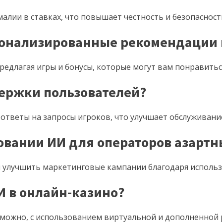
лии в ставках, что повышает честность и безопасность
рсонализированные рекомендации 
редлагая игры и бонусы, которые могут вам понравитьс
держки пользователей?
ответы на запросы игроков, что улучшает обслуживани
овании ИИ для операторов азартн
и улучшить маркетинговые кампании благодаря исполь
И в онлайн-казино?
можно, с использованием виртуальной и дополненной р