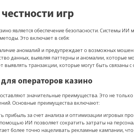
 честности игр
зино является обеспечение безопасности. Системы ИИ 
етоды. Это включает в себя:
аличие аномалий и предупреждает о возможных мошенн
тво данных, выявляя паттерны и аномалии, которые мо
 выявлять транзакции, которые могут быть связаны с 
для операторов казино
доставляют значительные преимущества. Это не только
шений. Основные преимущества включают:
 прибыль за счет анализа и оптимизации игровых про
помощью ИИ позволяет сократить затраты на персона
ает более точно нацеливать рекламные кампании, что 