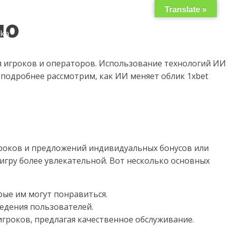
Translate »
но
rka
Jam pomóc
Licytacje
ля игроков и операторов. Использование технологий ИИ
 подробнее рассмотрим, как ИИ меняет облик 1xbet
гроков и предложений индивидуальных бонусов или
 игру более увлекательной. Вот несколько основных
рые им могут понравиться.
едения пользователей.
игроков, предлагая качественное обслуживание.