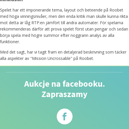
Spelet har ett imponerande tema, layout och beteende på Roobet
med höga vinningsnivåer, men den enda kritik man skulle kunna rikta
mot detta är låg RTP:en jämfört till andra automater. För spelarna
rekommenderas därför att prova spelet först utan pengar och sedan
börja spela med högre summor efter noggrann analys av alla
funktioner.
Med det sagt, har vi tagit fram en detaljerad beskrivning som täcker
alla aspekter av "Mission Uncrossable" på Roobet.
Aukcje na facebooku.
Zapraszamy