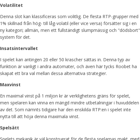
Volatilitet
Denna slot kan klassificeras som volitlig. De flesta RTP-grupper med
1% skillnad från hög- till låg-volatil (eller vice versa) försätter sig i en
ny kategori; allmän, men ett fullständigt slumpmässig och "dödsbort"
system för det.
Insatsintervallet
I spelet kan antingen 20 eller 50 krascher sättas in. Denna typ av
funktion är vanligt i andra automater, och även här tycks Roobet ha
skapat ett bra val mellan dessa alternativa strategier.
Maxvinst
En maximal vinst på 1 miljon kr är verklighetens gräns för spelet,
men spelaren kan vinna en mängd mindre utbetalningar i huvuddelen
av det. Som nämnts tidigare har den enskilda RTP:en i spelet inte
nytta till att höja denna maximala vinst.
Spelsätt
Spelets mekanik är väl konstruerat för de flesta spelarnas makt, med