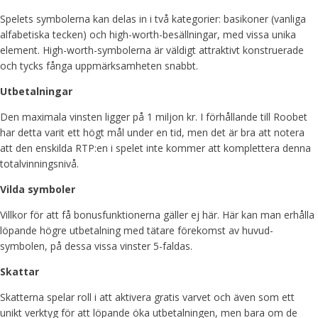
Spelets symbolerna kan delas in i två kategorier: basikoner (vanliga
alfabetiska tecken) och high-worth-besällningar, med vissa unika
element. High-worth-symbolerna är väldigt attraktivt konstruerade
och tycks fånga uppmärksamheten snabbt.
Utbetalningar
Den maximala vinsten ligger på 1 miljon kr. I förhållande till Roobet
har detta varit ett högt mål under en tid, men det är bra att notera
att den enskilda RTP:en i spelet inte kommer att komplettera denna
totalvinningsnivå.
Vilda symboler
Villkor för att få bonusfunktionerna gäller ej här. Här kan man erhålla
löpande högre utbetalning med tätare förekomst av huvud-
symbolen, på dessa vissa vinster 5-faldas.
Skattar
Skatterna spelar roll i att aktivera gratis varvet och även som ett
unikt verktyg för att löpande öka utbetalningen, men bara om de