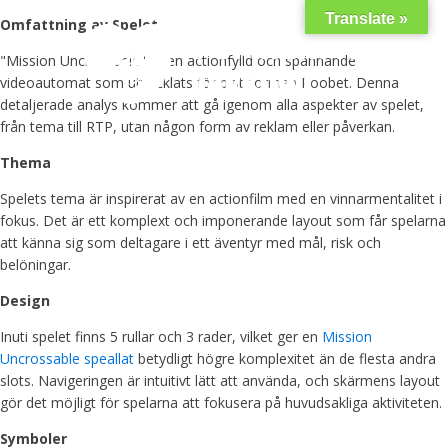
Translate »
Omfattning av Spelet
"Mission Uncrossable" är en actionfylld och spännande
videoautomat som utvecklats för plattformen Roobet. Denna
detaljerade analys kommer att gå igenom alla aspekter av spelet,
från tema till RTP, utan någon form av reklam eller påverkan.
Thema
Spelets tema är inspirerat av en actionfilm med en vinnarmentalitet i
fokus. Det är ett komplext och imponerande layout som får spelarna
att känna sig som deltagare i ett äventyr med mål, risk och
belöningar.
Design
Inuti spelet finns 5 rullar och 3 rader, vilket ger en
Mission
Uncrossable speallat
betydligt högre komplexitet än de flesta andra
slots. Navigeringen är intuitivt lätt att använda, och skärmens layout
gör det möjligt för spelarna att fokusera på huvudsakliga aktiviteten.
Symboler