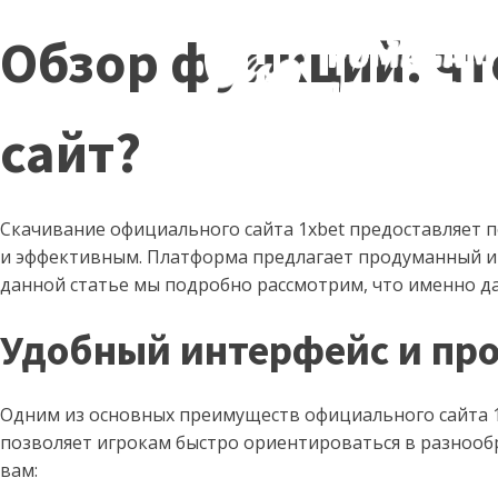
Обзор функций: чт
сайт?
Скачивание официального сайта 1xbet предоставляет 
и эффективным. Платформа предлагает продуманный инт
данной статье мы подробно рассмотрим, что именно д
Удобный интерфейс и про
Одним из основных преимуществ официального сайта 1x
позволяет игрокам быстро ориентироваться в разнооб
вам: