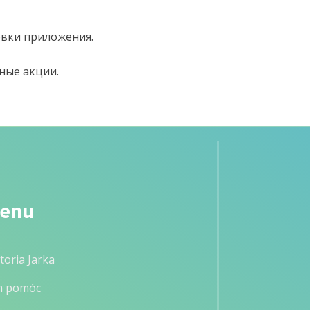
овки приложения.
ные акции.
enu
toria Jarka
m pomóc