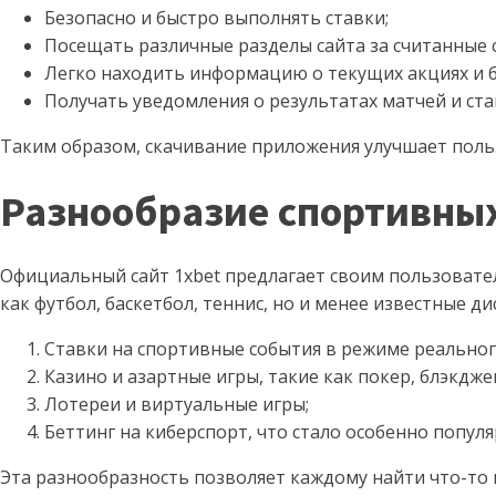
Безопасно и быстро выполнять ставки;
Посещать различные разделы сайта за считанные 
Легко находить информацию о текущих акциях и б
Получать уведомления о результатах матчей и ста
Таким образом, скачивание приложения улучшает польз
Разнообразие спортивных
Официальный сайт 1xbet предлагает своим пользовате
как футбол, баскетбол, теннис, но и менее известные
Ставки на спортивные события в режиме реальног
Казино и азартные игры, такие как покер, блэкджек
Лотереи и виртуальные игры;
Беттинг на киберспорт, что стало особенно попул
Эта разнообразность позволяет каждому найти что-то 