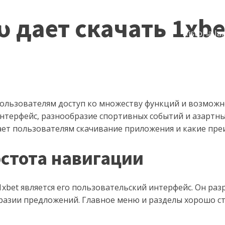
о дает скачать 1x
Historia Ja
пользователям доступ ко множеству функций и возможн
ерфейс, разнообразие спортивных событий и азартных 
ает пользователям скачивание приложения и какие пре
стота навигации
bet является его пользовательский интерфейс. Он разр
разии предложений. Главное меню и разделы хорошо с