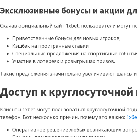
Эксклюзивные бонусы и акции дл
Скачав официальный сайт 1xbet, пользователи могут п
Приветственные бонусы для новых игроков;
Кэшбэк на проигранные ставки;
Специальные предложения на спортивные события
Участие в лотереях и розыгрышах призов.
Такие предложения значительно увеличивают шансы и
Доступ к круглосуточной
Клиенты 1xbet могут пользоваться круглосуточной под
телефон. Вот несколько причин, почему это важно:
1хбе
Оперативное решение любых возникающих вопро