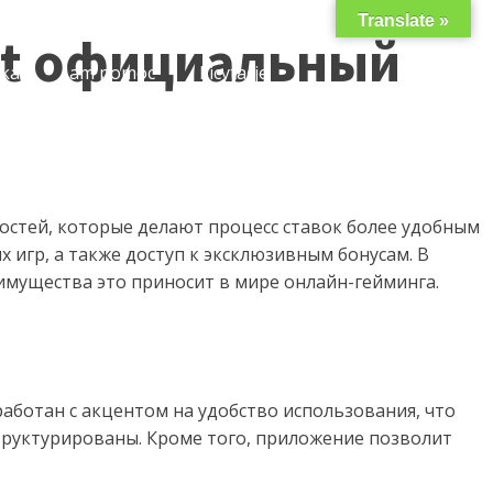
Translate »
bet официальный
rka
Jam pomóc
Licytacje
остей, которые делают процесс ставок более удобным
игр, а также доступ к эксклюзивным бонусам. В
имущества это приносит в мире онлайн-гейминга.
аботан с акцентом на удобство использования, что
труктурированы. Кроме того, приложение позволит