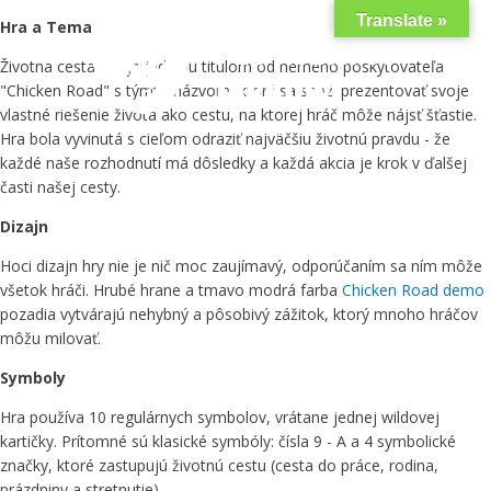
Translate »
Hra a Tema
Životna cesta hra je jedinou titulom od herného poskytovateľa
"Chicken Road" s týmto názvom, ktorý sa snaží prezentovať svoje
vlastné riešenie života ako cestu, na ktorej hráč môže nájsť šťastie.
Hra bola vyvinutá s cieľom odraziť najväčšiu životnú pravdu - že
každé naše rozhodnutí má dôsledky a každá akcia je krok v ďalšej
časti našej cesty.
Dizajn
Hoci dizajn hry nie je nič moc zaujímavý, odporúčaním sa ním môže
všetok hráči. Hrubé hrane a tmavo modrá farba
Chicken Road demo
pozadia vytvárajú nehybný a pôsobivý zážitok, ktorý mnoho hráčov
môžu milovať.
Symboly
Hra používa 10 regulárnych symbolov, vrátane jednej wildovej
kartičky. Prítomné sú klasické symbóly: čísla 9 - A a 4 symbolické
značky, ktoré zastupujú životnú cestu (cesta do práce, rodina,
prázdniny a stretnutie).