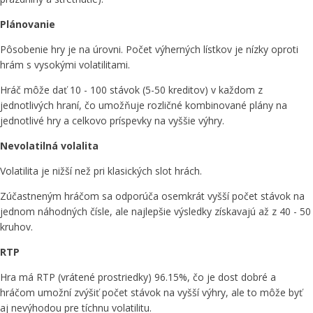
Plánovanie
Pôsobenie hry je na úrovni. Počet výherných lístkov je nízky oproti
hrám s vysokými volatilitami.
Hráč môže dať 10 - 100 stávok (5-50 kreditov) v každom z
jednotlivých hraní, čo umožňuje rozličné kombinované plány na
jednotlivé hry a celkovo príspevky na vyššie výhry.
Nevolatilná volalita
Volatilita je nižší než pri klasických slot hrách.
Zúčastneným hráčom sa odporúča osemkrát vyšší počet stávok na
jednom náhodných čísle, ale najlepšie výsledky získavajú až z 40 - 50
kruhov.
RTP
Hra má RTP (vrátené prostriedky) 96.15%, čo je dost dobré a
hráčom umožní zvýšiť počet stávok na vyšší výhry, ale to môže byť
aj nevýhodou pre tíchnu volatilitu.