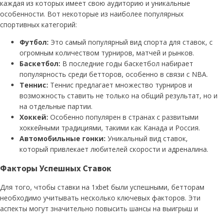
каждая из которых имеет свою аудиторию и уникальные
особенности. Вот некоторые из наиболее популярных
спортивных категорий:
Футбол:
Это самый популярный вид спорта для ставок, с
огромным количеством турниров, матчей и рынков.
Баскетбол:
В последние годы баскетбол набирает
популярность среди бетторов, особенно в связи с NBA.
Теннис:
Теннис предлагает множество турниров и
возможность ставить не только на общий результат, но и
на отдельные партии.
Хоккей:
Особенно популярен в странах с развитыми
хоккейными традициями, такими как Канада и Россия.
Автомобильные гонки:
Уникальный вид ставок,
который привлекает любителей скорости и адреналина.
Факторы Успешных Ставок
Для того, чтобы ставки на 1xbet были успешными, бетторам
необходимо учитывать несколько ключевых факторов. Эти
аспекты могут значительно повысить шансы на выигрыш и