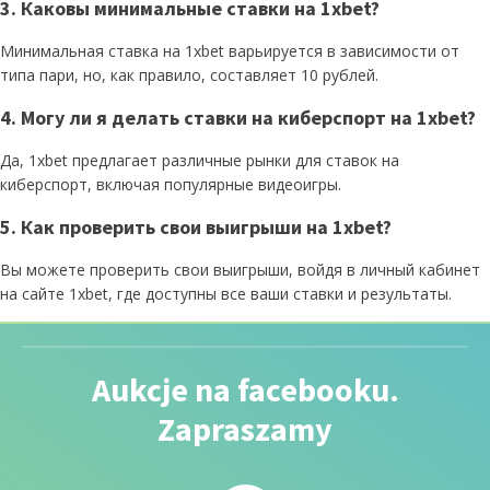
3. Каковы минимальные ставки на 1xbet?
Минимальная ставка на 1xbet варьируется в зависимости от
типа пари, но, как правило, составляет 10 рублей.
4. Могу ли я делать ставки на киберспорт на 1xbet?
Да, 1xbet предлагает различные рынки для ставок на
киберспорт, включая популярные видеоигры.
5. Как проверить свои выигрыши на 1xbet?
Вы можете проверить свои выигрыши, войдя в личный кабинет
на сайте 1xbet, где доступны все ваши ставки и результаты.
Aukcje na facebooku.
Zapraszamy