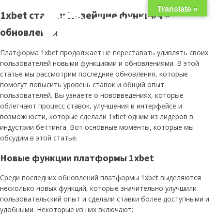
Translate »
1xbet ставки: Новейшие функции и
обновления
Платформа 1xbet продолжает не переставать удивлять своих
пользователей новыми функциями и обновлениями. В этой
статье мы рассмотрим последние обновления, которые
помогут повысить уровень ставок и общий опыт
пользователей. Вы узнаете о нововведениях, которые
облегчают процесс ставок, улучшения в интерфейсе и
возможности, которые сделали 1xbet одним из лидеров в
индустрии беттинга. Вот основные моменты, которые мы
обсудим в этой статье.
Новые функции платформы 1xbet
Среди последних обновлений платформы 1xbet выделяются
несколько новых функций, которые значительно улучшили
пользовательский опыт и сделали ставки более доступными и
удобными. Некоторые из них включают: