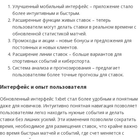
Улучшенный мобильный интерфейс – приложение стало
более интуитивным и быстрым.
Расширенные функции живых ставок – теперь
пользователи могут делать ставки в реальном времени с
обновленной статистикой матчей.
Промокоды и акции – новые бонусы и предложения для
постоянных и новых клиентов.
Расширение линии ставок – больше вариантов для
спортивных событий и киберспорта.
Система анализа и прогнозирования – предлагает
пользователям более точные прогнозы для ставок.
Интерфейс и опыт пользователя
Обновленный интерфейс 1xbet стал более удобным и понятным
даже для новичков. Интуитивно понятная навигация позволяет
пользователям легко находить нужные события и делать
ставки без лишних усилий. Эти изменения позволили сократить
время, необходимое для размещения ставок, что крайне важно
во время быстрых матчей и событий, где счет меняется с