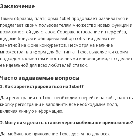
Заключение
Таким образом, платформа 1xbet продолжает развиваться и
предлагает своим пользователям множество новых функций и
возможностей для ставок. Совершенствование интерфейса,
щедрые бонусы и обширный выбор событий делают её
заметной на фоне конкурентов. Несмотря на наличие
множества платформ для беттинга, 1xbet выделяется своим
подходом к клиентам и постоянными инновациями, что делает
её идеальной для всех любителей ставок.
Часто задаваемые вопросы
1. Как зарегистрироваться на 1xbet?
Для регистрации на 1xbet необходимо перейти на сайт, нажать
кнопку регистрации и заполнить все необходимые поля,
включая личную информацию.
2. Могу ли я делать ставки через мобильное приложение?
Да, мобильное приложение 1xbet доступно для всех