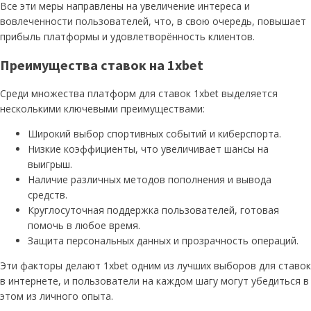
Все эти меры направлены на увеличение интереса и
вовлеченности пользователей, что, в свою очередь, повышает
прибыль платформы и удовлетворённость клиентов.
Преимущества ставок на 1xbet
Среди множества платформ для ставок 1xbet выделяется
несколькими ключевыми преимуществами:
Широкий выбор спортивных событий и киберспорта.
Низкие коэффициенты, что увеличивает шансы на
выигрыш.
Наличие различных методов пополнения и вывода
средств.
Круглосуточная поддержка пользователей, готовая
помочь в любое время.
Защита персональных данных и прозрачность операций.
Эти факторы делают 1xbet одним из лучших выборов для ставок
в интернете, и пользователи на каждом шагу могут убедиться в
этом из личного опыта.