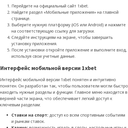
Перейдите на официальный сайт 1xbet.
Найдите раздел «Мобильные приложения» на главной
странице.
Выберите нужную платформу (iOS или Android) и нажмите
на соответствующую ссылку для загрузки.
Следуйте инструкциям на экране, чтобы завершить
установку приложения.
После установки откройте приложение и выполните вход,
используя свои учетные данные.
Интерфейс мобильной версии 1xbet
Интерфейс мобильной версии 1xbet понятен и интуитивно
понятен. Он разработан так, чтобы пользователи могли быстро
находить нужные разделы и функции. Главное меню находится в
верхней части экрана, что обеспечивает легкий доступ к
ключевым разделам:
Ставки на спорт:
доступ ко всем спортивным событиям
и рынкам ставок.
Казино:
возможность играть в слоты, настольные игры и