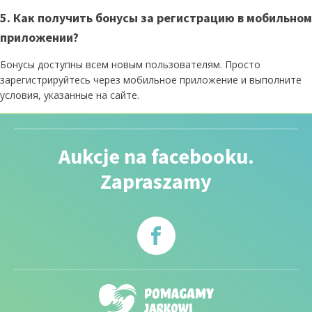
5. Как получить бонусы за регистрацию в мобильном
приложении?
Бонусы доступны всем новым пользователям. Просто
зарегистрируйтесь через мобильное приложение и выполните
условия, указанные на сайте.
Aukcje na facebooku.
Zapraszamy