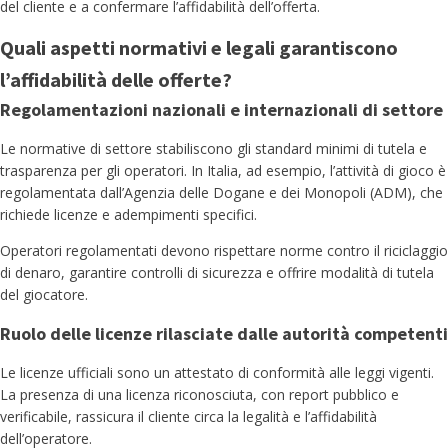
del cliente e a confermare l’affidabilità dell’offerta.
Quali aspetti normativi e legali garantiscono
l’affidabilità delle offerte?
Regolamentazioni nazionali e internazionali di settore
Le normative di settore stabiliscono gli standard minimi di tutela e
trasparenza per gli operatori. In Italia, ad esempio, l’attività di gioco è
regolamentata dall’Agenzia delle Dogane e dei Monopoli (ADM), che
richiede licenze e adempimenti specifici.
Opera­tor­i regolamentati devono rispettare norme contro il riciclaggio
di denaro, garantire controlli di sicurezza e offrire modalità di tutela
del giocatore.
Ruolo delle licenze rilasciate dalle autorità competenti
Le licenze ufficiali sono un attestato di conformità alle leggi vigenti.
La presenza di una licenza riconosciuta, con report pubblico e
verificabile, rassicura il cliente circa la legalità e l’affidabilità
dell’operatore.