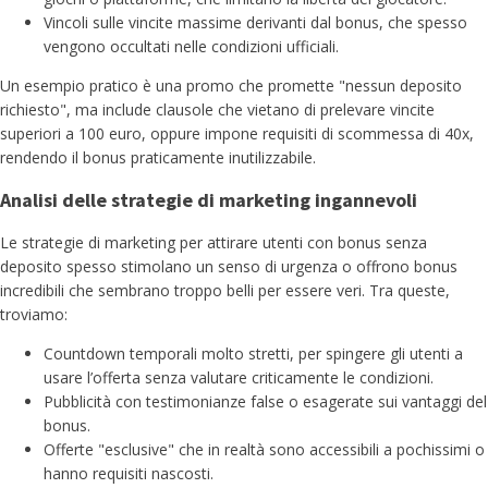
Vincoli sulle vincite massime derivanti dal bonus, che spesso
vengono occultati nelle condizioni ufficiali.
Un esempio pratico è una promo che promette "nessun deposito
richiesto", ma include clausole che vietano di prelevare vincite
superiori a 100 euro, oppure impone requisiti di scommessa di 40x,
rendendo il bonus praticamente inutilizzabile.
Analisi delle strategie di marketing ingannevoli
Le strategie di marketing per attirare utenti con bonus senza
deposito spesso stimolano un senso di urgenza o offrono bonus
incredibili che sembrano troppo belli per essere veri. Tra queste,
troviamo:
Countdown temporali molto stretti, per spingere gli utenti a
usare l’offerta senza valutare criticamente le condizioni.
Pubblicità con testimonianze false o esagerate sui vantaggi del
bonus.
Offerte "esclusive" che in realtà sono accessibili a pochissimi o
hanno requisiti nascosti.