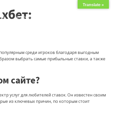
Translate »
хбет:
rka
Jam pomóc
Licytacje
л популярным среди игроков благодаря выгодным
бразом выбрать самые прибыльные ставки, а также
ом сайте?
ктр услуг для любителей ставок. Он известен своим
рые из ключевых причин, по которым стоит