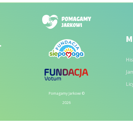
M
.
His
Ja
Lic
Pomagamy Jarkowi ©
2026