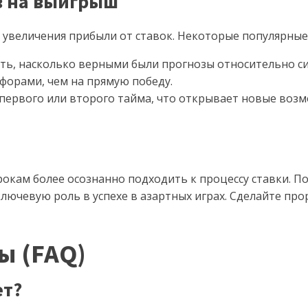
в на выигрыш
 увеличения прибыли от ставок. Некоторые популярные
ть, насколько верными были прогнозы относительно с
 форами, чем на прямую победу.
первого или второго тайма, что открывает новые возм
рокам более осознанно подходить к процессу ставки. П
ючевую роль в успехе в азартных играх. Сделайте прор
ы (FAQ)
ет?