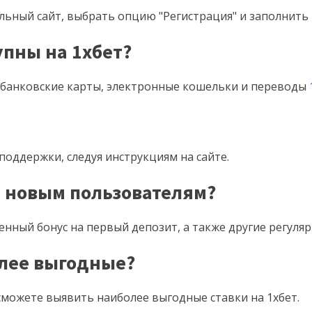
льный сайт, выбрать опцию "Регистрация" и заполнить
упны на 1хбет?
 банковские карты, электронные кошельки и переводы
поддержки, следуя инструкциям на сайте.
т новым пользователям?
нный бонус на первый депозит, а также другие регуляр
олее выгодные?
сможете выявить наиболее выгодные ставки на 1хбет.