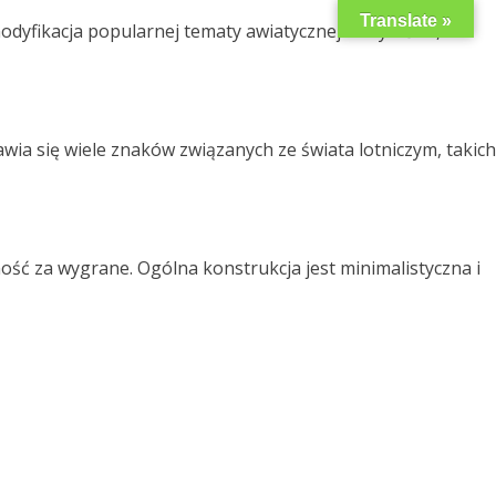
Translate »
dyfikacja popularnej tematy awiatycznej. Oczywiście,
rka
Jam pomóc
Licytacje
wia się wiele znaków związanych ze świata lotniczym, takich
ość za wygrane. Ogólna konstrukcja jest minimalistyczna i