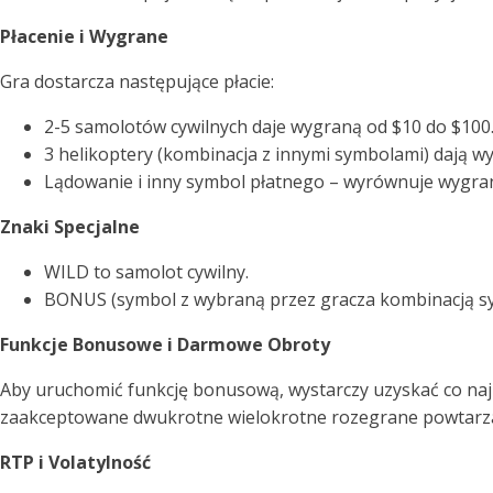
Płacenie i Wygrane
Gra dostarcza następujące płacie:
2-5 samolotów cywilnych daje wygraną od $10 do $100
3 helikoptery (kombinacja z innymi symbolami) dają wy
Lądowanie i inny symbol płatnego – wyrównuje wygran
Znaki Specjalne
WILD to samolot cywilny.
BONUS (symbol z wybraną przez gracza kombinacją sy
Funkcje Bonusowe i Darmowe Obroty
Aby uruchomić funkcję bonusową, wystarczy uzyskać co na
zaakceptowane dwukrotne wielokrotne rozegrane powtarzaj
RTP i Volatylność