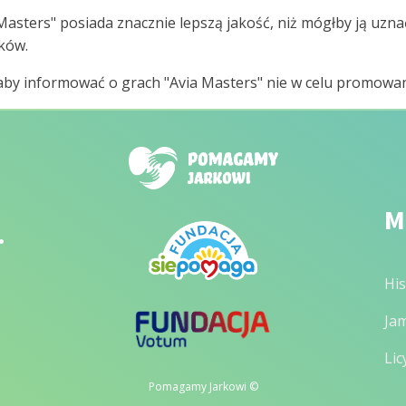
sters" posiada znacznie lepszą jakość, niż mógłby ją uznać 
ków.
 aby informować o grach "Avia Masters" nie w celu promowa
M
.
His
Ja
Lic
Pomagamy Jarkowi ©