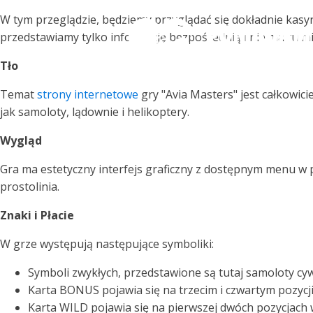
W tym przeglądzie, będziemy przyglądać się dokładnie kasy
przedstawiamy tylko informację bezpośrednią i nie ma tu m
Tło
Temat
strony internetowe
gry "Avia Masters" jest całkowic
jak samoloty, lądownie i helikoptery.
Wygląd
Gra ma estetyczny interfejs graficzny z dostępnym menu w 
prostolinia.
Znaki i Płacie
W grze występują następujące symboliki:
Symboli zwykłych, przedstawione są tutaj samoloty cyw
Karta BONUS pojawia się na trzecim i czwartym pozycj
Karta WILD pojawia się na pierwszej dwóch pozycjach