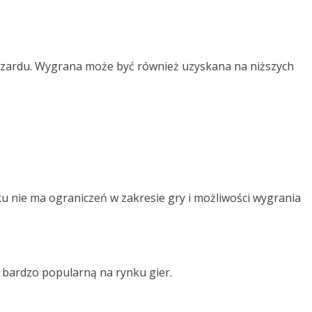
hazardu. Wygrana może być również uzyskana na niższych
 nie ma ograniczeń w zakresie gry i możliwości wygrania
ę bardzo popularną na rynku gier.