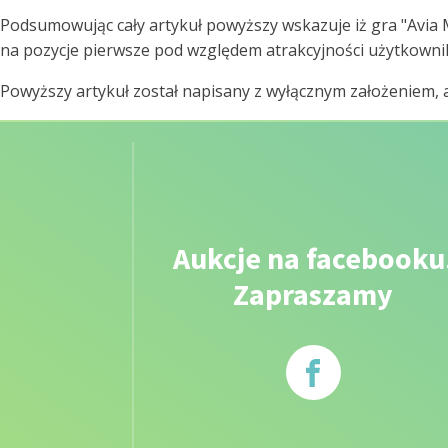
Podsumowując cały artykuł powyższy wskazuje iż gra "Avia Ma
na pozycje pierwsze pod względem atrakcyjności użytkowni
Powyższy artykuł został napisany z wyłącznym założeniem,
Aukcje na facebooku
Zapraszamy