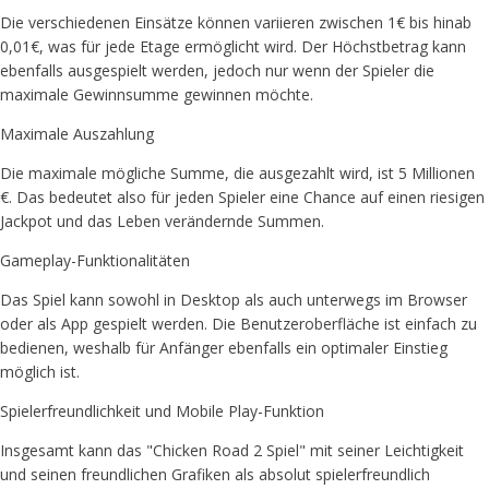
Die verschiedenen Einsätze können variieren zwischen 1€ bis hinab
0,01€, was für jede Etage ermöglicht wird. Der Höchstbetrag kann
ebenfalls ausgespielt werden, jedoch nur wenn der Spieler die
maximale Gewinnsumme gewinnen möchte.
Maximale Auszahlung
Die maximale mögliche Summe, die ausgezahlt wird, ist 5 Millionen
€. Das bedeutet also für jeden Spieler eine Chance auf einen riesigen
Jackpot und das Leben verändernde Summen.
Gameplay-Funktionalitäten
Das Spiel kann sowohl in Desktop als auch unterwegs im Browser
oder als App gespielt werden. Die Benutzeroberfläche ist einfach zu
bedienen, weshalb für Anfänger ebenfalls ein optimaler Einstieg
möglich ist.
Spielerfreundlichkeit und Mobile Play-Funktion
Insgesamt kann das "Chicken Road 2 Spiel" mit seiner Leichtigkeit
und seinen freundlichen Grafiken als absolut spielerfreundlich