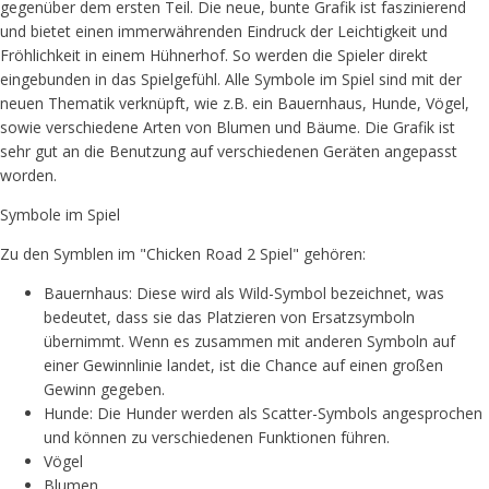
gegenüber dem ersten Teil. Die neue, bunte Grafik ist faszinierend
und bietet einen immerwährenden Eindruck der Leichtigkeit und
Fröhlichkeit in einem Hühnerhof. So werden die Spieler direkt
eingebunden in das Spielgefühl. Alle Symbole im Spiel sind mit der
neuen Thematik verknüpft, wie z.B. ein Bauernhaus, Hunde, Vögel,
sowie verschiedene Arten von Blumen und Bäume. Die Grafik ist
sehr gut an die Benutzung auf verschiedenen Geräten angepasst
worden.
Symbole im Spiel
Zu den Symblen im "Chicken Road 2 Spiel" gehören:
Bauernhaus: Diese wird als Wild-Symbol bezeichnet, was
bedeutet, dass sie das Platzieren von Ersatzsymboln
übernimmt. Wenn es zusammen mit anderen Symboln auf
einer Gewinnlinie landet, ist die Chance auf einen großen
Gewinn gegeben.
Hunde: Die Hunder werden als Scatter-Symbols angesprochen
und können zu verschiedenen Funktionen führen.
Vögel
Blumen