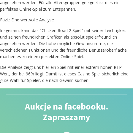
angesehen werden. Für alle Altersgruppen geeignet ist dies ein
perfektes Online-Spiel zum Entspannen.
Fazit: Eine wertvolle Analyse
Insgesamt kann das "Chicken Road 2 Spiel" mit seiner Leichtigkeit
und seinen freundlichen Grafiken als absolut spielerfreundlich
angesehen werden. Die hohe mögliche Gewinnsumme, die
verschiedenen Funktionen und die freundliche Benutzeroberfläche
machen es zu einem perfekten Online-Spiel.
Die Analyse zeigt uns hier ein Spiel mit einer extrem hohen RTP-
Wert, der bei 96% liegt. Damit ist dieses Casino Spiel sicherlich eine
gute Wahl für Spieler, die nach Gewinn suchen.
Aukcje na facebooku.
Zapraszamy