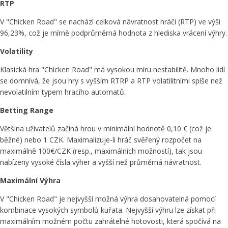
RTP
V "Chicken Road" se nachází celková návratnost hráči (RTP) ve výši
96,23%, což je mírně podprůměrná hodnota z hlediska vrácení výhry.
Volatility
Klasická hra "Chicken Road" má vysokou míru nestabilitě. Mnoho lidí
se domnívá, že jsou hry s vyšším RTRP a RTP volatilitními spíše než
nevolatilním typem hracího automatů.
Betting Range
Většina uživatelů začíná hrou v minimální hodnotě 0,10 € (což je
běžné) nebo 1 CZK. Maximalizuje-li hráč svěřený rozpočet na
maximálně 100€/CZK (resp., maximálních možností), tak jsou
nabízeny vysoké čísla výher a vyšší než průměrná návratnost.
Maximální Výhra
V "Chicken Road" je nejvyšší možná výhra dosahovatelná pomocí
kombinace vysokých symbolů kuřata. Nejvyšší výhru lze získat při
maximálním možném počtu zahrátelné hotovosti, která spočívá na