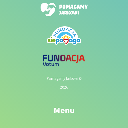
Pomagamy Jarkowi ©
2026
Menu