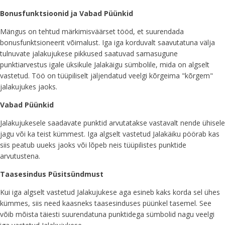
Bonusfunktsioonid ja Vabad Püünkid
Mängus on tehtud märkimisväärset tööd, et suurendada
bonusfunktsioneerit võimalust. Iga iga korduvalt saavutatuna välja
tulnuvate jalakujukese pikkused saatuvad samasugune
punktiarvestus igale üksikule Jalakäigu sümbolile, mida on algselt
vastetud. Töö on tüüpiliselt jäljendatud veelgi kõrgeima "kõrgem"
jalakujukes jaoks.
Vabad Püünkid
Jalakujukesele saadavate punktid arvutatakse vastavalt nende ühisele
jagu või ka teist kümmest. Iga algselt vastetud Jalakäiku pöörab kas
siis peatub uueks jaoks või lõpeb neis tüüpilistes punktide
arvutustena.
Taasesindus Püsitsündmust
Kui iga algselt vastetud Jalakujukese aga esineb kaks korda sel ühes
kümmes, siis need kaasneks taasesinduses püünkel tasemel. See
võib mõista täiesti suurendatuna punktidega sümbolid nagu veelgi