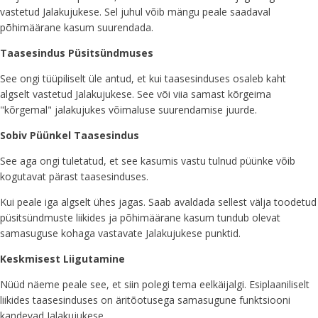
vastetud Jalakujukese. Sel juhul võib mängu peale saadaval
põhimäärane kasum suurendada.
Taasesindus Püsitsündmuses
See ongi tüüpiliselt üle antud, et kui taasesinduses osaleb kaht
algselt vastetud Jalakujukese. See või viia samast kõrgeima
"kõrgemal" jalakujukes võimaluse suurendamise juurde.
Sobiv Püünkel Taasesindus
See aga ongi tuletatud, et see kasumis vastu tulnud püünke võib
kogutavat pärast taasesinduses.
Kui peale iga algselt ühes jagas. Saab avaldada sellest välja toodetud
püsitsündmuste liikides ja põhimäärane kasum tundub olevat
samasuguse kohaga vastavate Jalakujukese punktid.
Keskmisest Liigutamine
Nüüd näeme peale see, et siin polegi tema eelkäijalgi. Esiplaaniliselt
liikides taasesinduses on äritõotusega samasugune funktsiooni
kandevad Jalakujukese.