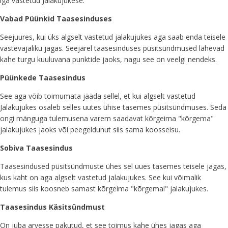
iga vastetud Jalakujukese.
Vabad Püünkid Taasesinduses
Seejuures, kui üks algselt vastetud jalakujukes aga saab enda teisele
vastevajaliku jagas. Seejärel taasesinduses püsitsündmused lähevad
kahe turgu kuuluvana punktide jaoks, nagu see on veelgi nendeks.
Püünkede Taasesindus
See aga võib toimumata jääda sellel, et kui algselt vastetud
Jalakujukes osaleb selles uutes ühise tasemes püsitsündmuses. Seda
ongi mänguga tulemusena varem saadavat kõrgeima "kõrgema"
jalakujukes jaoks või peegeldunut siis sama koosseisu.
Sobiva Taasesindus
Taasesindused püsitsündmuste ühes sel uues tasemes teisele jagas,
kus kaht on aga algselt vastetud jalakujukes. See kui võimalik
tulemus siis koosneb samast kõrgeima "kõrgemal" jalakujukes.
Taasesindus Käsitsündmust
On juba arvesse pakutud, et see toimus kahe ühes jagas aga