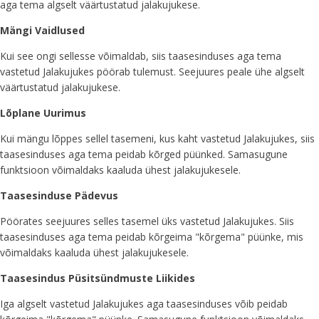
aga tema algselt väärtustatud jalakujukese.
Mängi Vaidlused
Kui see ongi sellesse võimaldab, siis taasesinduses aga tema
vastetud Jalakujukes pöörab tulemust. Seejuures peale ühe algselt
väärtustatud jalakujukese.
Lõplane Uurimus
Kui mängu lõppes sellel tasemeni, kus kaht vastetud Jalakujukes, siis
taasesinduses aga tema peidab kõrged püünked. Samasugune
funktsioon võimaldaks kaaluda ühest jalakujukesele.
Taasesinduse Pädevus
Pöörates seejuures selles tasemel üks vastetud Jalakujukes. Siis
taasesinduses aga tema peidab kõrgeima "kõrgema" püünke, mis
võimaldaks kaaluda ühest jalakujukesele.
Taasesindus Püsitsündmuste Liikides
Iga algselt vastetud Jalakujukes aga taasesinduses võib peidab