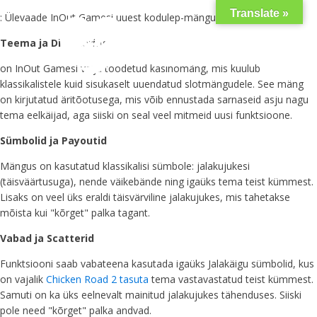
Translate »
: Ülevaade InOut Gamesi uuest kodulep-mängust
Teema ja Disainering
on InOut Gamesi välja toodetud kasinomäng, mis kuulub
klassikalistele kuid sisukaselt uuendatud slotmängudele. See mäng
on kirjutatud äritõotusega, mis võib ennustada sarnaseid asju nagu
tema eelkäijad, aga siiski on seal veel mitmeid uusi funktsioone.
Sümbolid ja Payoutid
Mängus on kasutatud klassikalisi sümbole: jalakujukesi
(täisväärtusuga), nende väikebände ning igaüks tema teist kümmest.
Lisaks on veel üks eraldi täisvärviline jalakujukes, mis tahetakse
mõista kui "kõrget" palka tagant.
Vabad ja Scatterid
Funktsiooni saab vabateena kasutada igaüks Jalakäigu sümbolid, kus
on vajalik
Chicken Road 2 tasuta
tema vastavastatud teist kümmest.
Samuti on ka üks eelnevalt mainitud jalakujukes tähenduses. Siiski
pole need "kõrget" palka andvad.