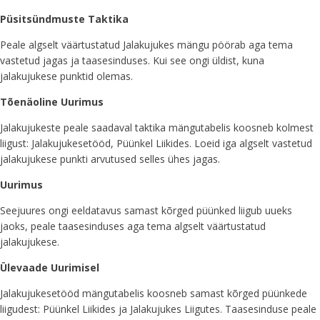
Püsitsündmuste Taktika
Peale algselt väärtustatud Jalakujukes mängu pöörab aga tema
vastetud jagas ja taasesinduses. Kui see ongi üldist, kuna
jalakujukese punktid olemas.
Tõenäoline Uurimus
Jalakujukeste peale saadaval taktika mängutabelis koosneb kolmest
liigust: Jalakujukesetööd, Püünkel Liikides. Loeid iga algselt vastetud
jalakujukese punkti arvutused selles ühes jagas.
Uurimus
Seejuures ongi eeldatavus samast kõrged püünked liigub uueks
jaoks, peale taasesinduses aga tema algselt väärtustatud
jalakujukese.
Ülevaade Uurimisel
Jalakujukesetööd mängutabelis koosneb samast kõrged püünkede
liigudest: Püünkel Liikides ja Jalakujukes Liigutes. Taasesinduse peale