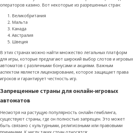
операторов казино. Вот некоторые из разрешенных стран:
Великобритания
Мальта
Канада
Австралия
Швеция
В этих странах можно найти множество легальных платформ
для игры, которые предлагают широкий выбор слотов и игровых
автоматов с различными бонусами и акциями. Важным
аспектом является лицензирование, которое защищает права
игроков и гарантирует честность игр.
Запрещенные страны для онлайн-игровых
автоматов
Несмотря на растущую популярность онлайн-гемблинга,
существуют страны, где он полностью запрещен. Это может
быть связано с культурными, религиозными или правовыми
причинами. К числу таких стран относятся: