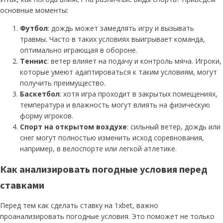
основные моменты:
Футбол
: дождь может замедлять игру и вызывать
травмы. Часто в таких условиях выигрывает команда,
оптимально играющая в обороне.
Теннис
: ветер влияет на подачу и контроль мяча. Игроки,
которые умеют адаптироваться к таким условиям, могут
получить преимущество.
Баскетбол
: хотя игра проходит в закрытых помещениях,
температура и влажность могут влиять на физическую
форму игроков.
Спорт на открытом воздухе
: сильный ветер, дождь или
снег могут полностью изменить исход соревнования,
например, в велоспорте или легкой атлетике.
Как анализировать погодные условия перед
ставками
Перед тем как сделать ставку на 1xbet, важно
проанализировать погодные условия. Это поможет не только