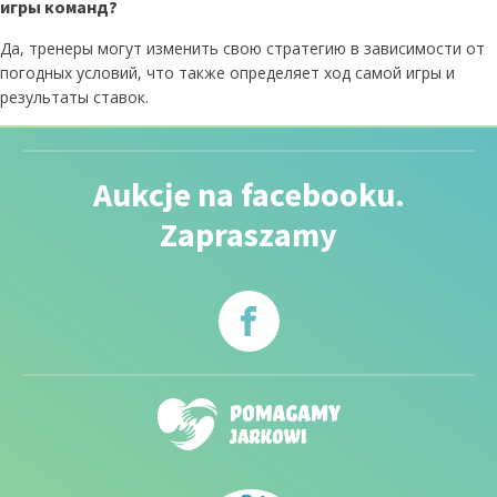
игры команд?
Да, тренеры могут изменить свою стратегию в зависимости от
погодных условий, что также определяет ход самой игры и
результаты ставок.
Aukcje na facebooku.
Zapraszamy