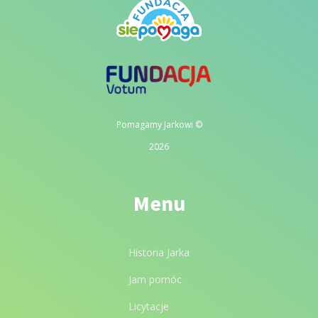
Pomagamy Jarkowi ©
2026
Menu
Historia Jarka
Jam pomóc
Licytacje