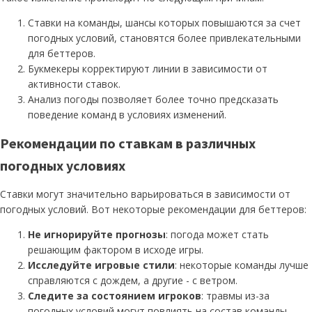
Ставки на команды, шансы которых повышаются за счет
погодных условий, становятся более привлекательными
для беттеров.
Букмекеры корректируют линии в зависимости от
активности ставок.
Анализ погоды позволяет более точно предсказать
поведение команд в условиях изменений.
Рекомендации по ставкам в различных
погодных условиях
Ставки могут значительно варьироваться в зависимости от
погодных условий. Вот некоторые рекомендации для беттеров:
Не игнорируйте прогнозы
: погода может стать
решающим фактором в исходе игры.
Исследуйте игровые стили
: некоторые команды лучше
справляются с дождем, а другие - с ветром.
Следите за состоянием игроков
: травмы из-за
погодных условий могут повлиять на состав команды.