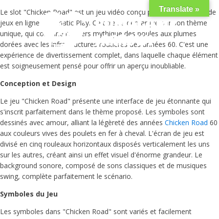
Translate »
Le slot "Chicken Road" est un jeu vidéo conçu par le développeur de
jeux en ligne Pragmatic Play. Ce titre se démarque par son thème
unique, qui combine l'univers mythique des poules aux plumes
dorées avec les infrastructures routières des années 60. C'est une
expérience de divertissement complet, dans laquelle chaque élément
est soigneusement pensé pour offrir un aperçu inoubliable.
Conception et Design
Le jeu "Chicken Road" présente une interface de jeu étonnante qui
s'inscrit parfaitement dans le thème proposé. Les symboles sont
dessinés avec amour, alliant la légèreté des années
Chicken Road
60
aux couleurs vives des poulets en fer à cheval. L'écran de jeu est
divisé en cinq rouleaux horizontaux disposés verticalement les uns
sur les autres, créant ainsi un effet visuel d'énorme grandeur. Le
background sonore, composé de sons classiques et de musiques
swing, complète parfaitement le scénario.
Symboles du Jeu
Les symboles dans "Chicken Road" sont variés et facilement