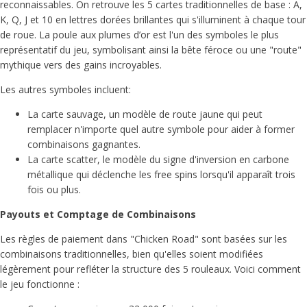
reconnaissables. On retrouve les 5 cartes traditionnelles de base : A,
K, Q, J et 10 en lettres dorées brillantes qui s'illuminent à chaque tour
de roue. La poule aux plumes d’or est l'un des symboles le plus
représentatif du jeu, symbolisant ainsi la bête féroce ou une "route"
mythique vers des gains incroyables.
Les autres symboles incluent:
La carte sauvage, un modèle de route jaune qui peut
remplacer n'importe quel autre symbole pour aider à former
combinaisons gagnantes.
La carte scatter, le modèle du signe d'inversion en carbone
métallique qui déclenche les free spins lorsqu'il apparaît trois
fois ou plus.
Payouts et Comptage de Combinaisons
Les règles de paiement dans "Chicken Road" sont basées sur les
combinaisons traditionnelles, bien qu'elles soient modifiées
légèrement pour refléter la structure des 5 rouleaux. Voici comment
le jeu fonctionne :