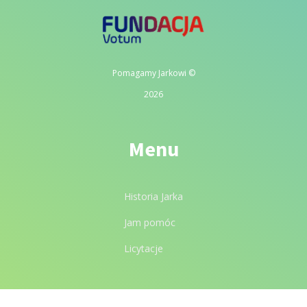
Pomagamy Jarkowi ©
2026
Menu
Historia Jarka
Jam pomóc
Licytacje