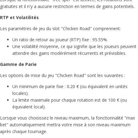
gratuites et il n'y a aucune restriction en termes de gains potentiels.
RTP et Volatilités
Les paramètres de jeu du slot "Chicken Road" comprennent:
Un ratio de retour au joueur (RTP) fixe : 95.55%.
Une volatilité moyenne, ce qui signifie que les joueurs peuvent
attendre des gains modérément récurrents et prévisibles.
Gamme de Parie
Les options de mise du jeu "Chicken Road" sont les suivantes :
Un minimum de parie fixe : 0.20 € (ou équivalent en unités
locales).
La limite maximale pour chaque rotation est de 100 € (ou
équivalent local).
Lorsque vous choisissez le niveau maximum, la fonctionnalité "max
bet" automatiquement mettra votre mise à son niveau maximum
après chaque tournage.