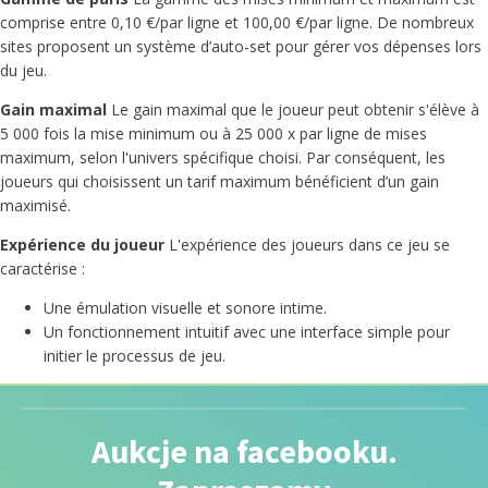
comprise entre 0,10 €/par ligne et 100,00 €/par ligne. De nombreux
sites proposent un système d’auto-set pour gérer vos dépenses lors
du jeu.
Gain maximal
Le gain maximal que le joueur peut obtenir s'élève à
5 000 fois la mise minimum ou à 25 000 x par ligne de mises
maximum, selon l'univers spécifique choisi. Par conséquent, les
joueurs qui choisissent un tarif maximum bénéficient d’un gain
maximisé.
Expérience du joueur
L'expérience des joueurs dans ce jeu se
caractérise :
Une émulation visuelle et sonore intime.
Un fonctionnement intuitif avec une interface simple pour
initier le processus de jeu.
Aukcje na facebooku.