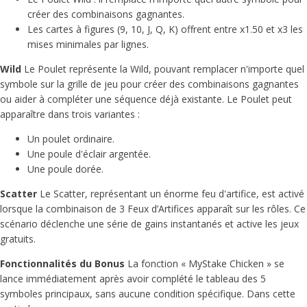
créer des combinaisons gagnantes.
Les cartes à figures (9, 10, J, Q, K) offrent entre x1.50 et x3 les
mises minimales par lignes.
Wild
Le Poulet représente la Wild, pouvant remplacer n'importe quel
symbole sur la grille de jeu pour créer des combinaisons gagnantes
ou aider à compléter une séquence déjà existante. Le Poulet peut
apparaître dans trois variantes :
Un poulet ordinaire.
Une poule d'éclair argentée.
Une poule dorée.
Scatter
Le Scatter, représentant un énorme feu d'artifice, est activé
lorsque la combinaison de 3 Feux d’Artifices apparaît sur les rôles. Ce
scénario déclenche une série de gains instantanés et active les jeux
gratuits.
Fonctionnalités du Bonus
La fonction « MyStake Chicken » se
lance immédiatement après avoir complété le tableau des 5
symboles principaux, sans aucune condition spécifique. Dans cette