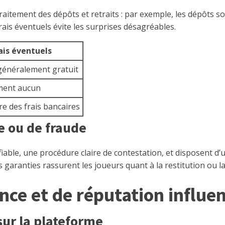
traitement des dépôts et retraits : par exemple, les dépôts s
rais éventuels évite les surprises désagréables.
ais éventuels
 généralement gratuit
ment aucun
re des frais bancaires
ge ou de fraude
iable, une procédure claire de contestation, et disposent d’
aranties rassurent les joueurs quant à la restitution ou la
nce et de réputation influen
sur la plateforme