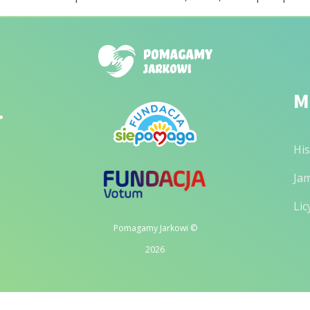
M
.
His
Ja
Lic
Pomagamy Jarkowi ©
2026