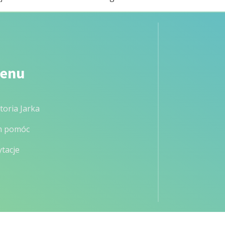
enu
toria Jarka
m pomóc
ytacje