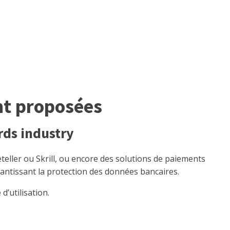
nt proposées
rds industry
eller ou Skrill, ou encore des solutions de paiements
antissant la protection des données bancaires.
d’utilisation.