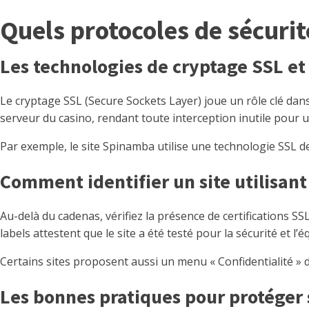
Quels protocoles de sécurit
Les technologies de cryptage SSL et 
Le cryptage SSL (Secure Sockets Layer) joue un rôle clé dans
serveur du casino, rendant toute interception inutile pour u
Par exemple, le site Spinamba utilise une technologie SSL de
Comment identifier un site utilisan
Au-delà du cadenas, vérifiez la présence de certifications 
labels attestent que le site a été testé pour la sécurité et l
Certains sites proposent aussi un menu « Confidentialité » 
Les bonnes pratiques pour protéger s