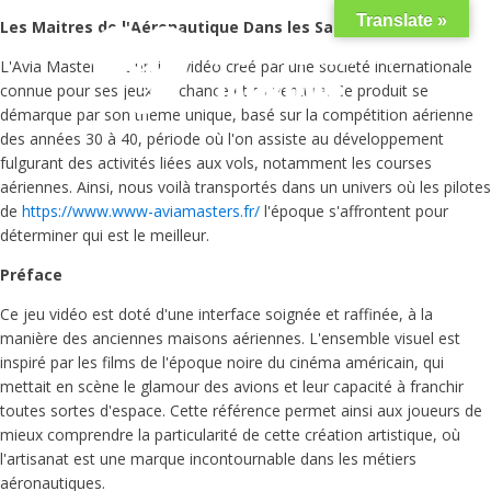
Translate »
Les Maitres de l'Aéronautique Dans les Salles de Jeu
L'Avia Masters est un jeu vidéo créé par une société internationale
connue pour ses jeux de chance et d'aventure. Ce produit se
démarque par son thème unique, basé sur la compétition aérienne
des années 30 à 40, période où l'on assiste au développement
fulgurant des activités liées aux vols, notamment les courses
aériennes. Ainsi, nous voilà transportés dans un univers où les pilotes
de
https://www.www-aviamasters.fr/
l'époque s'affrontent pour
déterminer qui est le meilleur.
Préface
Ce jeu vidéo est doté d'une interface soignée et raffinée, à la
manière des anciennes maisons aériennes. L'ensemble visuel est
inspiré par les films de l'époque noire du cinéma américain, qui
mettait en scène le glamour des avions et leur capacité à franchir
toutes sortes d'espace. Cette référence permet ainsi aux joueurs de
mieux comprendre la particularité de cette création artistique, où
l'artisanat est une marque incontournable dans les métiers
aéronautiques.