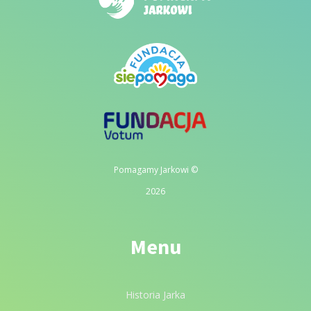
Pomagamy Jarkowi ©
2026
Menu
Historia Jarka