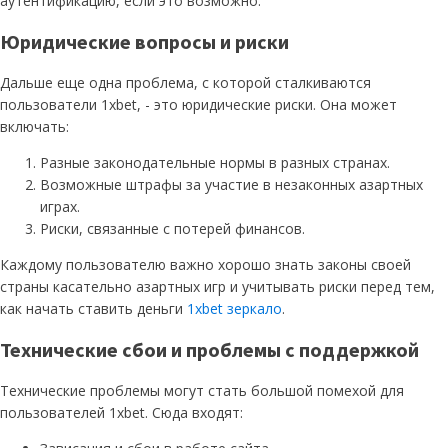
аутентификацию, если это возможно.
Юридические вопросы и риски
Дальше еще одна проблема, с которой сталкиваются
пользователи 1xbet, - это юридические риски. Она может
включать:
Разные законодательные нормы в разных странах.
Возможные штрафы за участие в незаконных азартных
играх.
Риски, связанные с потерей финансов.
Каждому пользователю важно хорошо знать законы своей
страны касательно азартных игр и учитывать риски перед тем,
как начать ставить деньги
1xbet зеркало
.
Технические сбои и проблемы с поддержкой
Технические проблемы могут стать большой помехой для
пользователей 1xbet. Сюда входят: