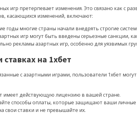
ных игр претерпевает изменения. Это связано как с ра
ов, касающихся изменений, включают:
ие годы многие страны начали внедрять строгие систе
артных игр могут быть введены серьезные санкции, как 
ьно рекламы азартных игр, особенно для уязвимых гру
и ставках на 1хбет
язанные с азартными играми, пользователи 1хбет могут
ет имеет действующую лицензию в вашей стране.
йте способы оплаты, которые защищают ваши личные 
 свои ставки и не превышайте их.