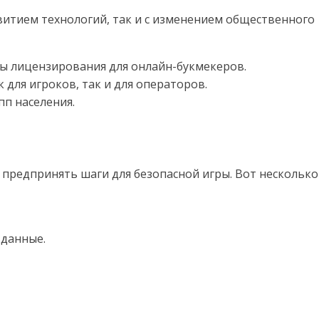
звитием технологий, так и с изменением общественного
мы лицензирования для онлайн-букмекеров.
для игроков, так и для операторов.
пп населения.
 предпринять шаги для безопасной игры. Вот несколько
данные.