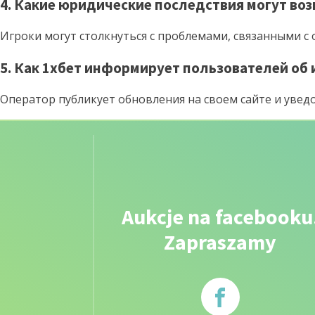
4. Какие юридические последствия могут во
Игроки могут столкнуться с проблемами, связанными 
5. Как 1хбет информирует пользователей об 
Оператор публикует обновления на своем сайте и увед
Aukcje na facebooku
Zapraszamy