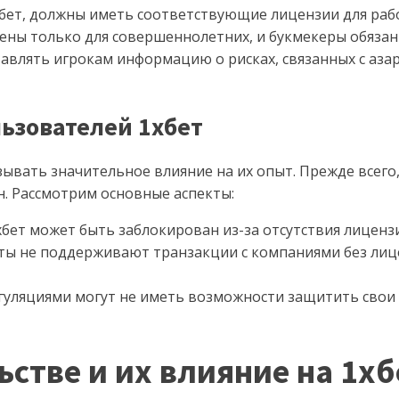
бет, должны иметь соответствующие лицензии для работ
ны только для совершеннолетних, и букмекеры обязаны
влять игрокам информацию о рисках, связанных с азар
ьзователей 1хбет
ывать значительное влияние на их опыт. Прежде всего,
. Рассмотрим основные аспекты:
бет может быть заблокирован из-за отсутствия лиценз
ы не поддерживают транзакции с компаниями без лиц
егуляциями могут не иметь возможности защитить свои
стве и их влияние на 1хб