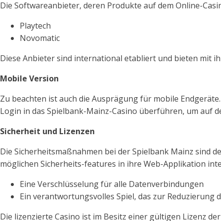
Die Softwareanbieter, deren Produkte auf dem Online-Cas
Playtech
Novomatic
Diese Anbieter sind international etabliert und bieten mit 
Mobile Version
Zu beachten ist auch die Ausprägung für mobile Endgeräte.
Login in das Spielbank-Mainz-Casino überführen, um auf de
Sicherheit und Lizenzen
Die Sicherheitsmaßnahmen bei der Spielbank Mainz sind den
möglichen Sicherheits-features in ihre Web-Applikation inte
Eine Verschlüsselung für alle Datenverbindungen
Ein verantwortungsvolles Spiel, das zur Reduzierung d
Die lizenzierte Casino ist im Besitz einer gültigen Lizenz