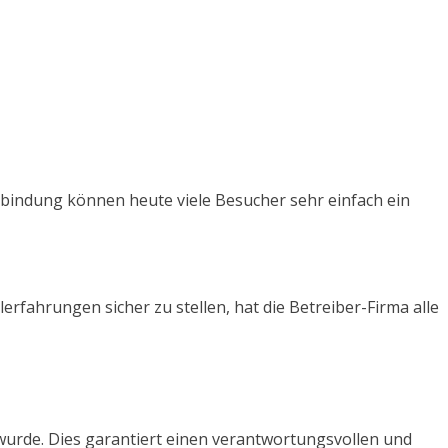
nbindung können heute viele Besucher sehr einfach ein
fahrungen sicher zu stellen, hat die Betreiber-Firma alle
t wurde. Dies garantiert einen verantwortungsvollen und