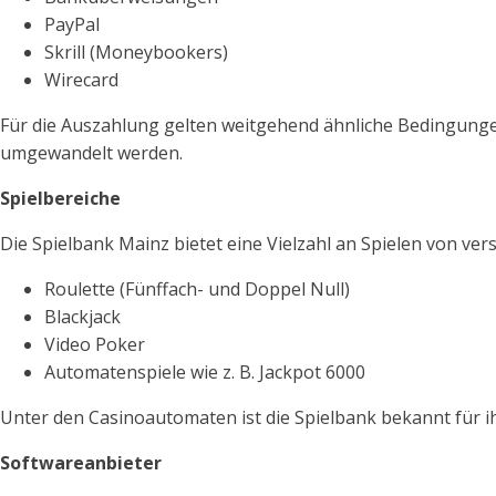
PayPal
Skrill (Moneybookers)
Wirecard
Für die Auszahlung gelten weitgehend ähnliche Bedingunge
umgewandelt werden.
Spielbereiche
Die Spielbank Mainz bietet eine Vielzahl an Spielen von ver
Roulette (Fünffach- und Doppel Null)
Blackjack
Video Poker
Automatenspiele wie z. B. Jackpot 6000
Unter den Casinoautomaten ist die Spielbank bekannt für i
Softwareanbieter