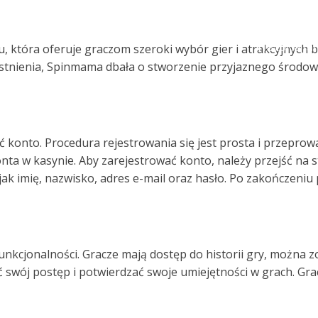
Historia Ja
która oferuje graczom szeroki wybór gier i atrakcyjnych 
stnienia, Spinmama dbała o stworzenie przyjaznego środowi
 konto. Procedura rejestrowania się jest prosta i przeprow
a w kasynie. Aby zarejestrować konto, należy przejść na str
ak imię, nazwisko, adres e-mail oraz hasło. Po zakończeniu
kcjonalności. Gracze mają dostęp do historii gry, można zo
ać swój postęp i potwierdzać swoje umiejętności w grach. G