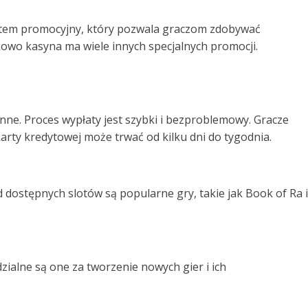
ystem promocyjny, który pozwala graczom zdobywać
wo kasyna ma wiele innych specjalnych promocji.
 inne. Proces wypłaty jest szybki i bezproblemowy. Gracze
arty kredytowej może trwać od kilku dni do tygodnia.
d dostępnych slotów są popularne gry, takie jak Book of Ra i
alne są one za tworzenie nowych gier i ich