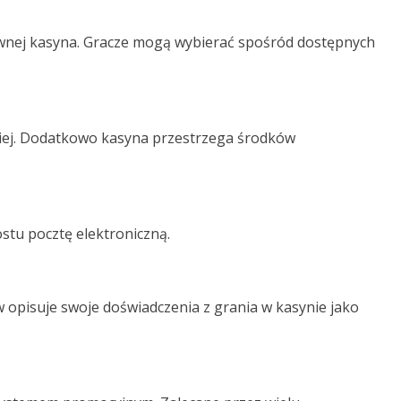
ównej kasyna. Gracze mogą wybierać spośród dostępnych
skiej. Dodatkowo kasyna przestrzega środków
ostu pocztę elektroniczną.
opisuje swoje doświadczenia z grania w kasynie jako