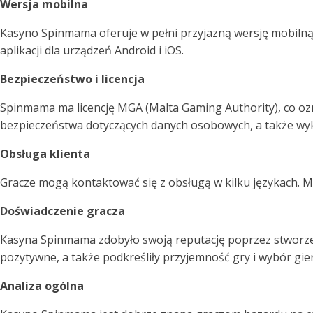
Wersja mobilna
Kasyno Spinmama oferuje w pełni przyjazną wersję mobilną
aplikacji dla urządzeń Android i iOS.
Bezpieczeństwo i licencja
Spinmama ma licencję MGA (Malta Gaming Authority), co ozn
bezpieczeństwa dotyczących danych osobowych, a także wyk
Obsługa klienta
Gracze mogą kontaktować się z obsługą w kilku językach. Mo
Doświadczenie gracza
Kasyna Spinmama zdobyło swoją reputację poprzez stworzen
pozytywne, a także podkreśliły przyjemność gry i wybór gier
Analiza ogólna