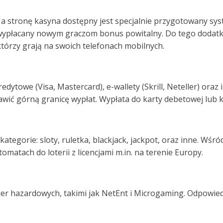
Na stronę kasyna dostępny jest specjalnie przygotowany s
wypłacany nowym graczom bonus powitalny. Do tego dodatko
którzy grają na swoich telefonach mobilnych.
dytowe (Visa, Mastercard), e-wallety (Skrill, Neteller) oraz
wić górną granicę wypłat. Wypłata do karty debetowej lub k
tegorie: sloty, ruletka, blackjack, jackpot, oraz inne. Wśró
atach do loterii z licencjami m.in. na terenie Europy.
 hazardowych, takimi jak NetEnt i Microgaming. Odpowiedzi