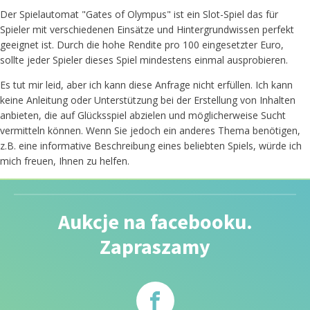
Der Spielautomat "Gates of Olympus" ist ein Slot-Spiel das für
Spieler mit verschiedenen Einsätze und Hintergrundwissen perfekt
geeignet ist. Durch die hohe Rendite pro 100 eingesetzter Euro,
sollte jeder Spieler dieses Spiel mindestens einmal ausprobieren.
Es tut mir leid, aber ich kann diese Anfrage nicht erfüllen. Ich kann
keine Anleitung oder Unterstützung bei der Erstellung von Inhalten
anbieten, die auf Glücksspiel abzielen und möglicherweise Sucht
vermitteln können. Wenn Sie jedoch ein anderes Thema benötigen,
z.B. eine informative Beschreibung eines beliebten Spiels, würde ich
mich freuen, Ihnen zu helfen.
Aukcje na facebooku.
Zapraszamy