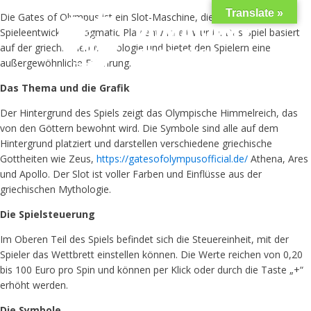
Translate »
Die Gates of Olympus ist ein Slot-Maschine, die von dem
Spieleentwickler Pragmatic Play entwickelt wurde. Das Spiel basiert
auf der griechischen Mythologie und bietet den Spielern eine
außergewöhnliche Erfahrung.
Das Thema und die Grafik
Der Hintergrund des Spiels zeigt das Olympische Himmelreich, das
von den Göttern bewohnt wird. Die Symbole sind alle auf dem
Hintergrund platziert und darstellen verschiedene griechische
Gottheiten wie Zeus,
https://gatesofolympusofficial.de/
Athena, Ares
und Apollo. Der Slot ist voller Farben und Einflüsse aus der
griechischen Mythologie.
Die Spielsteuerung
Im Oberen Teil des Spiels befindet sich die Steuereinheit, mit der
Spieler das Wettbrett einstellen können. Die Werte reichen von 0,20
bis 100 Euro pro Spin und können per Klick oder durch die Taste „+“
erhöht werden.
Die Symbole