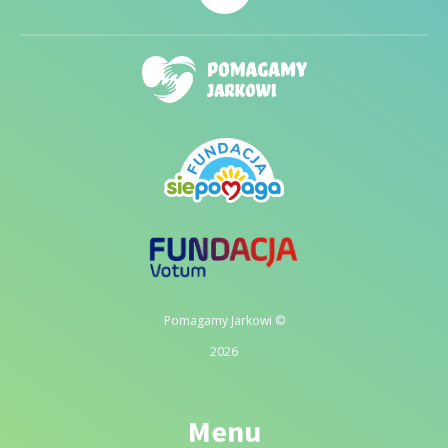
Pomagamy Jarkowi ©
2026
Menu