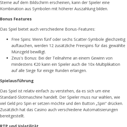
Sterne auf dem Bildschirm erscheinen, kann der Spieler eine
Kombination aus Symbolen mit höherer Auszahlung bilden.
Bonus Features
Das Spiel bietet auch verschiedene Bonus-Features:
Free Spins: Wenn fünf oder sechs Scatter-Symbole gleichzeitig
auftauchen, werden 12 zusätzliche Freespins für das gewählte
Münzgeld bewilligt.
Zeus's Bonus: Bei der Teilnahme an einem Gewinn von
mindestens €20 kann ein Spieler auch die 10x-Multiplikation
auf alle Siege für einige Runden erlangen.
Spielausführung
Das Spiel ist relativ einfach zu verstehen, da es sich um eine
Standard-Slotmaschine handelt. Der Spieler muss nur wählen, wie
viel Geld pro Spin er setzen möchte und den Button „Spin“ drücken.
Zusätzlich hat das Casino auch verschiedene Automatisierungen
bereitgestellt.
RTP und Volatilität