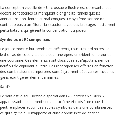
La conception visuelle de « Uncrossable Rush » est décevante. Les
décors sont stériles et manquent d'originalité, tandis que les
animations sont lentes et mal conçues. Le système sonore ne
contribue pas à améliorer la situation, avec des bruitages inutilement
perturbateurs qui gênent la concentration du joueur.
Symboles et Récompenses
Le jeu comporte huit symboles différents, tous très ordinaires : le 9,
le dix, l'as de coeur, l'as de pique, une épée, un trident, un cœur et
une couronne. Ces éléments sont classiques et n'ajoutent rien de
neuf ou de captivant au titre. Les récompenses offertes en fonction
des combinaisons remportées sont également décevantes, avec les
gains étant généralement minimes.
Saufs
Le sauf est le seul symbole spécial dans « Uncrossable Rush »,
apparaissant uniquement sur la deuxième et troisième roue. Il ne
peut remplacer aucun des autres symboles dans une combinaison,
ce qui signifie qu'il n'apporte aucune opportunité de gagner