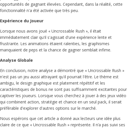
opportunités de gagnant élevées. Cependant, dans la réalité, cette
fonctionnalité n'a été activée que très peu.
Expérience du Joueur
Lorsque nous avons joué « Uncrossable Rush », il était
immédiatement clair qu'il s'agissait d'une expérience lente et
frustrante. Les animations étaient ralenties, les graphismes
manquaient de peps et la chance de gagner semblait infime.
Analyse Globale
En conclusion, notre analyse a démontré que « Uncrossable Rush »
n'est pas un jeu aussi attrayant qu'il pourrait l'être. Le thème est
ambigu, le design graphique est platement répétitif et les
caractéristiques de bonus ne sont pas suffisamment excitantes pour
captiver les joueurs. Lorsque vous cherchez à jouer à des jeux vidéo
qui combinent action, stratégie et chance en un seul pack, il serait
préférable d'explorer d'autres options sur le marché.
Nous espérons que cet article a donné aux lecteurs une idée plus
claire de ce que « Uncrossable Rush » représente. Il n’a pas suivi ses