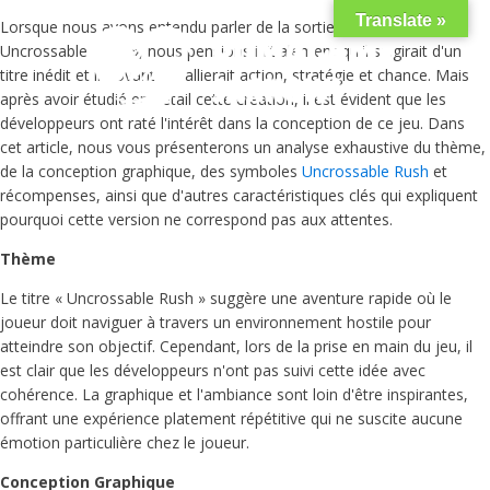
Translate »
Lorsque nous avons entendu parler de la sortie du jeu vidéo «
Uncrossable Rush », nous pensions initialement qu'il s'agirait d'un
titre inédit et innovant qui allierait action, stratégie et chance. Mais
après avoir étudié en détail cette création, il est évident que les
développeurs ont raté l'intérêt dans la conception de ce jeu. Dans
cet article, nous vous présenterons un analyse exhaustive du thème,
de la conception graphique, des symboles
Uncrossable Rush
et
récompenses, ainsi que d'autres caractéristiques clés qui expliquent
pourquoi cette version ne correspond pas aux attentes.
Thème
Le titre « Uncrossable Rush » suggère une aventure rapide où le
joueur doit naviguer à travers un environnement hostile pour
atteindre son objectif. Cependant, lors de la prise en main du jeu, il
est clair que les développeurs n'ont pas suivi cette idée avec
cohérence. La graphique et l'ambiance sont loin d'être inspirantes,
offrant une expérience platement répétitive qui ne suscite aucune
émotion particulière chez le joueur.
Conception Graphique