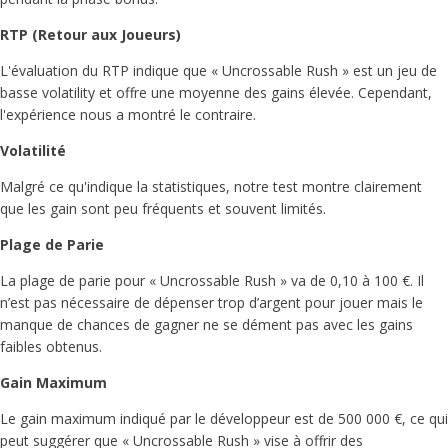
RTP (Retour aux Joueurs)
L'évaluation du RTP indique que « Uncrossable Rush » est un jeu de
basse volatility et offre une moyenne des gains élevée. Cependant,
l'expérience nous a montré le contraire.
Volatilité
Malgré ce qu'indique la statistiques, notre test montre clairement
que les gain sont peu fréquents et souvent limités.
Plage de Parie
La plage de parie pour « Uncrossable Rush » va de 0,10 à 100 €. Il
n’est pas nécessaire de dépenser trop d’argent pour jouer mais le
manque de chances de gagner ne se dément pas avec les gains
faibles obtenus.
Gain Maximum
Le gain maximum indiqué par le développeur est de 500 000 €, ce qui
peut suggérer que « Uncrossable Rush » vise à offrir des