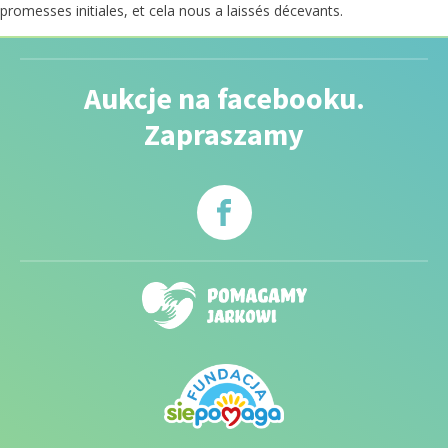
promesses initiales, et cela nous a laissés décevants.
Aukcje na facebooku.
Zapraszamy