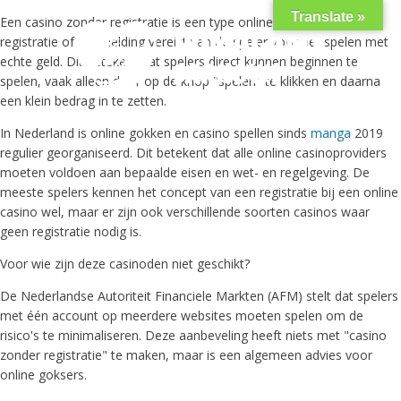
Translate »
Een casino zonder registratie is een type online casino dat geen
registratie of aanmelding vereist van de speler voor het spelen met
echte geld. Dit betekent dat spelers direct kunnen beginnen te
spelen, vaak alleen door op de knop "spelen" te klikken en daarna
een klein bedrag in te zetten.
In Nederland is online gokken en casino spellen sinds
manga
2019
regulier georganiseerd. Dit betekent dat alle online casinoproviders
moeten voldoen aan bepaalde eisen en wet- en regelgeving. De
meeste spelers kennen het concept van een registratie bij een online
casino wel, maar er zijn ook verschillende soorten casinos waar
geen registratie nodig is.
Voor wie zijn deze casinoden niet geschikt?
De Nederlandse Autoriteit Financiele Markten (AFM) stelt dat spelers
met één account op meerdere websites moeten spelen om de
risico's te minimaliseren. Deze aanbeveling heeft niets met "casino
zonder registratie" te maken, maar is een algemeen advies voor
online goksers.